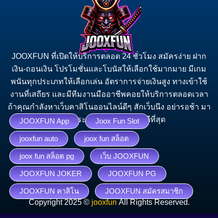
JOOXFUN ที่เปิดให้บริการตลอด 24 ชั่วโมง สมัครง่าย ฝาก
เงิน-ถอนเงิน โปรโมชั่นและโบนัสให้เลือกใช้มากมาย มีเกม
พนันทุกประเภทให้เลือกเล่น อัตราการจ่ายเงินสูง ทางเข้าใช้
งานที่เสถียร และมีทีมงานมืออาชีพคอยให้บริการตลอดเวลา
ถ้าคุณกำลังหาเว็บคาสิโนออนไลน์ดีๆ สักเว็บนึง อย่ารอช้า มา
สัมผัสประสบการณ์เดิมพันที่ดีที่สุด
JOOXFUN App
Joox Fun Slot
jooxfun auto
joox fun สล็อต
joox fun สล็อต pg
เว็บ JOOXFUN
JOOXFUN JOKER
JOOXFUN PG
JOOXFUN คาสิโน
JOOXFUN สมัครสมาชิก
Copyright 2025 ©
jooxfun
All Rights Reserved.