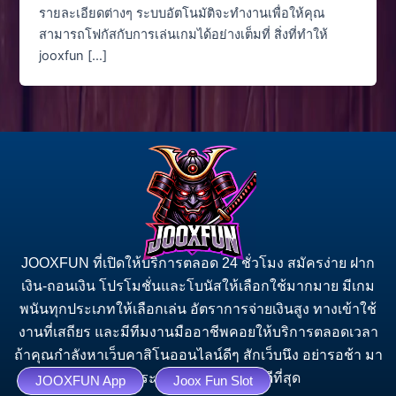
รายละเอียดต่างๆ ระบบอัตโนมัติจะทำงานเพื่อให้คุณ
สามารถโฟกัสกับการเล่นเกมได้อย่างเต็มที่ สิ่งที่ทำให้
jooxfun […]
JOOXFUN ที่เปิดให้บริการตลอด 24 ชั่วโมง สมัครง่าย ฝาก
เงิน-ถอนเงิน โปรโมชั่นและโบนัสให้เลือกใช้มากมาย มีเกม
พนันทุกประเภทให้เลือกเล่น อัตราการจ่ายเงินสูง ทางเข้าใช้
งานที่เสถียร และมีทีมงานมืออาชีพคอยให้บริการตลอดเวลา
ถ้าคุณกำลังหาเว็บคาสิโนออนไลน์ดีๆ สักเว็บนึง อย่ารอช้า มา
สัมผัสประสบการณ์เดิมพันที่ดีที่สุด
JOOXFUN App
Joox Fun Slot