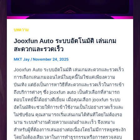
บทความ
Jooxfun Auto ระบบอัตโนมัติ เล่นเกม
สะดวกและรวดเร็ว
MKT Jay
/
November 24, 2025
Jooxfun Auto ระบบอัตโนมัติ เล่นเกมสะดวกและรวดเร็ว
การเลือกเล่นเกมออนไลน์ในยุคนี้ไม่ใช่แค่เพียงความ
บันเทิง แต่ยังเป็นการหาวิธีที่สะดวกและรวดเร็วในการเข้า
ถึงบริการต่างๆ ซึ่ง jooxfun auto เป็นตัวเลือกที่สามารถ
ตอบโจทย์นี้ได้อย่างดีเยี่ยม เมื่อคุณเลือก jooxfun ระบบ
อัตโนมัติจะช่วยให้การเข้าใช้งานเป็นไปอย่างรวดเร็วและ
ไม่ซับซ้อน คุณสามารถเริ่มเล่นเกมได้ทันทีโดยไม่ต้องรอ
นาน ระบบทำงานด้วยความแม่นยำและเร็ว จึงเหมาะ
สำหรับผู้ที่ต้องการเล่นอย่างต่อเนื่องโดยไม่มีการหยุดชะงัก
โดยไม่ต้องเสียเวลาในการทำธุรกรรมหรือการตรวจสอบ