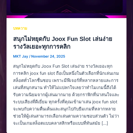
บทความ
สนุกไม่หยุดกับ Joox Fun Slot เล่นง่าย
รางวัลเยอะทุกการคลิก
MKT Jay
/
November 24, 2025
สนุกไม่หยุดกับ Joox Fun Slot เล่นง่าย รางวัลเยอะทุก
การคลิก joox fun slot ถือเป็นหนึ่งในตัวเลือกที่นักเล่นเกม
สล็อตทั่วโลกชื่นชอบ เพราะมีฟีเจอร์ที่หลากหลายและการ
เล่นที่สนุกสนาน ทำให้ไม่แปลกใจเลยว่าทำไมเกมนี้ถึงได้
รับความนิยมจากผู้เล่นมากมาย ด้วยกราฟิกที่น่าสนใจและ
ระบบเสียงที่ดีเยี่ยม ทุกครั้งที่คุณเข้ามาเล่น joox fun slot
จะพบกับความตื่นเต้นและสนุกไปกับธีมเกมที่หลากหลาย
ช่วยให้ผู้เล่นสามารถเลือกเล่นตามความชอบส่วนตัว ไม่ว่า
จะเป็นเกมสล็อตแบบคลาสสิกหรือแบบที่ทันสมัย […]