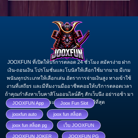
JOOXFUN ที่เปิดให้บริการตลอด 24 ชั่วโมง สมัครง่าย ฝาก
เงิน-ถอนเงิน โปรโมชั่นและโบนัสให้เลือกใช้มากมาย มีเกม
พนันทุกประเภทให้เลือกเล่น อัตราการจ่ายเงินสูง ทางเข้าใช้
งานที่เสถียร และมีทีมงานมืออาชีพคอยให้บริการตลอดเวลา
ถ้าคุณกำลังหาเว็บคาสิโนออนไลน์ดีๆ สักเว็บนึง อย่ารอช้า มา
สัมผัสประสบการณ์เดิมพันที่ดีที่สุด
JOOXFUN App
Joox Fun Slot
jooxfun auto
joox fun สล็อต
joox fun สล็อต pg
เว็บ JOOXFUN
JOOXFUN JOKER
JOOXFUN PG