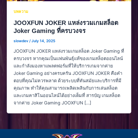
บทความ
JOOXFUN JOKER แหล่งรวมเกมสล็อต
Joker Gaming ที่ครบวงจร
slowdev
/
July 14, 2025
JOOXFUN JOKER แหล่งรวมเกมสล็อต Joker Gaming ที่
ครบวงจร หากคุณเป็นแฟนพันธุ์แท้ของเกมสล็อตออนไลน์
และกำลังมองหาแพลตฟอร์มที่ให้บริการเกมจากค่าย
Joker Gaming อย่างครบครัน JOOXFUN JOKER คือคำ
ตอบที่คุณไม่ควรพลาด ด้วยระบบที่ทันสมัยและบริการที่มี
คุณภาพ ทำให้คุณสามารถเพลิดเพลินกับการเล่นสล็อต
และเกมคาสิโนออนไลน์ได้อย่างเต็มที่ สารบัญ เกมสล็อต
จากค่าย Joker Gaming JOOXFUN […]