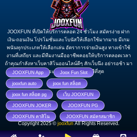
JOOXFUN ที่เปิดให้บริการตลอด 24 ชั่วโมง สมัครง่าย ฝาก
เงิน-ถอนเงิน โปรโมชั่นและโบนัสให้เลือกใช้มากมาย มีเกม
พนันทุกประเภทให้เลือกเล่น อัตราการจ่ายเงินสูง ทางเข้าใช้
งานที่เสถียร และมีทีมงานมืออาชีพคอยให้บริการตลอดเวลา
ถ้าคุณกำลังหาเว็บคาสิโนออนไลน์ดีๆ สักเว็บนึง อย่ารอช้า มา
สัมผัสประสบการณ์เดิมพันที่ดีที่สุด
JOOXFUN App
Joox Fun Slot
jooxfun auto
joox fun สล็อต
joox fun สล็อต pg
เว็บ JOOXFUN
JOOXFUN JOKER
JOOXFUN PG
JOOXFUN คาสิโน
JOOXFUN สมัครสมาชิก
Copyright 2025 ©
jooxfun
All Rights Reserved.