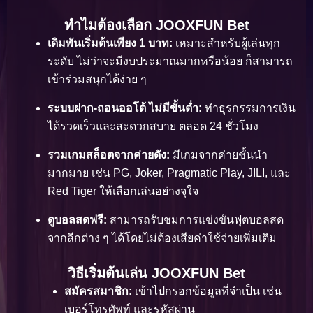
ทำไมต้องเลือก JOOXFUN Bet
เดิมพันเริ่มต้นเพียง 1 บาท:
เหมาะสำหรับผู้เล่นทุก
ระดับ ไม่ว่าจะมีงบประมาณมากหรือน้อย ก็สามารถ
เข้าร่วมสนุกได้ง่าย ๆ
ระบบฝาก-ถอนออโต้ ไม่มีขั้นต่ำ:
ทำธุรกรรมการเงิน
ได้รวดเร็วและสะดวกสบาย ตลอด 24 ชั่วโมง
รวมเกมสล็อตจากค่ายดัง:
มีเกมจากค่ายชั้นนำ
มากมาย เช่น PG, Joker, Pragmatic Play, JILI, และ
Red Tiger ให้เลือกเล่นอย่างจุใจ
ดูบอลสดฟรี:
สามารถรับชมการแข่งขันฟุตบอลสด
จากลีกต่าง ๆ ได้โดยไม่ต้องเสียค่าใช้จ่ายเพิ่มเติม
วิธีเริ่มต้นเล่น JOOXFUN Bet
สมัครสมาชิก:
เข้าไปกรอกข้อมูลที่จำเป็น เช่น
เบอร์โทรศัพท์ และรหัสผ่าน