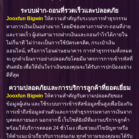
ระบบฝาก-ถอนที่รวดเร็วและปลอดภัย
Jooxfun Bigwin
ให้ความสำคัญกับระบบการทำธุรกรรม
ทางการเงินเป็นอย่างมาก โดยมีช่องทางการฝาก-ถอนที่ง่าย
และรวดเร็ว ผู้เล่นสามารถฝากเงินและถอนกำไรได้ภายใน
ไม่กี่นาที ไม่ว่าจะเป็นการใช้บัตรเครดิต, กระเป๋าเงิน
ออนไลน์, หรือการโอนผ่านธนาคาร การทำธุรกรรมทั้งหมด
จะถูกดำเนินการอย่างปลอดภัยโดยมีมาตรการการเข้ารหัสที่
ทันสมัย เพื่อให้มั่นใจว่าเงินของคุณจะได้รับการปกป้องอย่าง
ดีที่สุด
ความปลอดภัยและการบริการลูกค้าที่ยอดเยี่ยม
Jooxfun Bigwin
ให้ความสำคัญกับความปลอดภัยของ
ข้อมูลผู้เล่น และใช้ระบบการเข้ารหัสข้อมูลขั้นสูงเพื่อป้องกัน
การเข้าถึงข้อมูลส่วนตัวและการทำธุรกรรมทางการเงินจาก
บุคคลภายนอก นอกจากนี้ เว็บไซต์ยังมีทีมงานบริการลูกค้า
พร้อมให้บริการตลอด 24 ชั่วโมง เพื่อช่วยแก้ไขปัญหาหรือ
ให้คำแนะนำเกี่ยวกับการเล่นเกม ทุกคำถามของคุณจะได้รับ