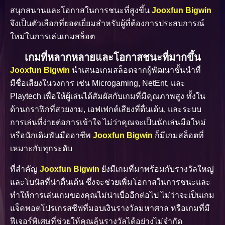
สนุกสนานและโอกาสในการชนะที่สูงขึ้น
Jooxfun Bigwin
จึงเป็นตัวเลือกที่ยอดเยี่ยมสำหรับผู้ที่ต้องการประสบการณ์
ใหม่ในการเล่นเกมสล็อต
เกมที่หลากหลายและโอกาสชนะที่มากขึ้น
Jooxfun Bigwin
นำเสนอเกมสล็อตจากผู้พัฒนาชั้นนำที่
มีชื่อเสียงในวงการ เช่น Microgaming, NetEnt, และ
Playtech เพื่อให้ผู้เล่นได้สัมผัสกับเกมที่มีคุณภาพสูง ทั้งใน
ด้านกราฟิกที่สวยงาม, เอฟเฟกต์เสียงที่ตื่นเต้น, และระบบ
การเล่นที่ง่ายต่อการเข้าใจ ไม่ว่าคุณจะเป็นนักเล่นมือใหม่
หรือนักเดิมพันมืออาชีพ
Jooxfun Bigwin
ก็มีเกมสล็อตที่
เหมาะกับทุกระดับ
ที่สำคัญ
Jooxfun Bigwin
ยังมีเกมที่มาพร้อมกับรางวัลใหญ่
และโบนัสที่น่าตื่นเต้น ซึ่งจะช่วยเพิ่มโอกาสในการชนะและ
ทำให้การเล่นเกมของคุณไม่น่าเบื่ออีกต่อไป ไม่ว่าจะเป็นเกม
แจ็คพอตโปรเกรสซีฟที่มอบเงินรางวัลมหาศาล หรือเกมที่มี
ฟีเจอร์พิเศษที่ช่วยให้คุณลุ้นรางวัลได้อย่างไม่จำกัด