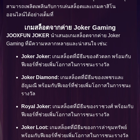
สามารถเพลิดเพลินกับการเล่นสล็อตและเกมคาสิโน
ออนไลน์ได้อย่างเต็มที่
เกมสล็อตจากค่าย Joker Gaming
JOOXFUN JOKER
นำเสนอเกมสล็อตจากค่าย Joker
Gaming ที่มีความหลากหลายและน่าสนใจ เช่น:
Joker Joker:
เกมสล็อตที่มีธีมของตัวตลก พร้อมกับ
ฟีเจอร์ที่ช่วยเพิ่มโอกาสในการชนะรางวัล
Joker Diamond:
เกมสล็อตที่มีธีมของเพชรและ
อัญมณี พร้อมกับฟีเจอร์ที่ช่วยเพิ่มโอกาสในการชนะ
รางวัล
Royal Joker:
เกมสล็อตที่มีธีมของราชวงศ์ พร้อมกับ
ฟีเจอร์ที่ช่วยเพิ่มโอกาสในการชนะรางวัล
Joker Loot:
เกมสล็อตที่มีธีมของการล่าขุมทรัพย์
พร้อมกับฟีเจอร์ที่ช่วยเพิ่มโอกาสในการชนะรางวัล