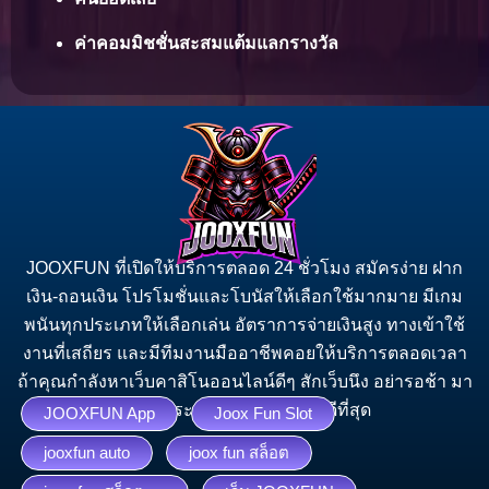
ค่าคอมมิชชั่นสะสมแต้มแลกรางวัล
JOOXFUN ที่เปิดให้บริการตลอด 24 ชั่วโมง สมัครง่าย ฝาก
เงิน-ถอนเงิน โปรโมชั่นและโบนัสให้เลือกใช้มากมาย มีเกม
พนันทุกประเภทให้เลือกเล่น อัตราการจ่ายเงินสูง ทางเข้าใช้
งานที่เสถียร และมีทีมงานมืออาชีพคอยให้บริการตลอดเวลา
ถ้าคุณกำลังหาเว็บคาสิโนออนไลน์ดีๆ สักเว็บนึง อย่ารอช้า มา
สัมผัสประสบการณ์เดิมพันที่ดีที่สุด
JOOXFUN App
Joox Fun Slot
jooxfun auto
joox fun สล็อต