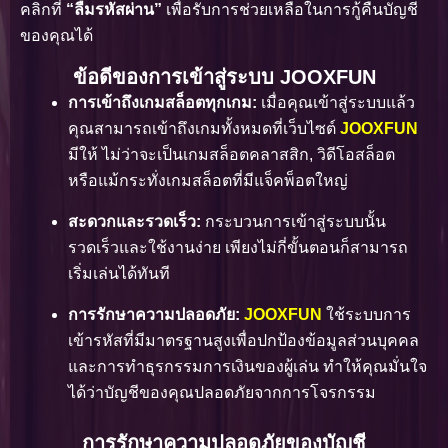
คลิกที่
“ลืมรหัสผ่าน”
เพื่อรับการช่วยเหลือในการกู้คืนบัญชี
ของคุณได้
ข้อดีของการเข้าสู่ระบบ JOOXFUN
การเข้าถึงเกมสล็อตทุกเกม:
เมื่อคุณเข้าสู่ระบบแล้ว
คุณสามารถเข้าถึงเกมทั้งหมดที่เว็บไซต์
JOOXFUN
มีให้ ไม่ว่าจะเป็นเกมสล็อตคลาสสิก, วิดีโอสล็อต
หรือแม้กระทั่งเกมสล็อตที่มีแจ็คพ็อตใหญ่
สะดวกและรวดเร็ว:
กระบวนการเข้าสู่ระบบนั้น
รวดเร็วและใช้งานง่าย เพียงไม่กี่ขั้นตอนก็สามารถ
เริ่มเล่นได้ทันที
การรักษาความปลอดภัย:
JOOXFUN
ใช้ระบบการ
เข้ารหัสที่มีมาตรฐานสูงเพื่อปกป้องข้อมูลส่วนบุคคล
และการทำธุรกรรมการเงินของผู้เล่น ทำให้คุณมั่นใจ
ได้ว่าบัญชีของคุณปลอดภัยจากการโจรกรรม
การรักษาความปลอดภัยของบัญชี