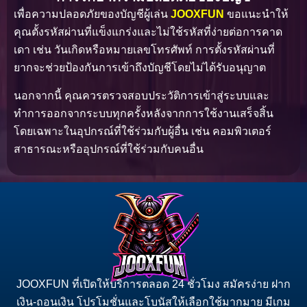
เพื่อความปลอดภัยของบัญชีผู้เล่น
JOOXFUN
ขอแนะนำให้
คุณตั้งรหัสผ่านที่แข็งแกร่งและไม่ใช้รหัสที่ง่ายต่อการคาด
เดา เช่น วันเกิดหรือหมายเลขโทรศัพท์ การตั้งรหัสผ่านที่
ยากจะช่วยป้องกันการเข้าถึงบัญชีโดยไม่ได้รับอนุญาต
นอกจากนี้ คุณควรตรวจสอบประวัติการเข้าสู่ระบบและ
ทำการออกจากระบบทุกครั้งหลังจากการใช้งานเสร็จสิ้น
โดยเฉพาะในอุปกรณ์ที่ใช้ร่วมกับผู้อื่น เช่น คอมพิวเตอร์
สาธารณะหรืออุปกรณ์ที่ใช้ร่วมกับคนอื่น
JOOXFUN ที่เปิดให้บริการตลอด 24 ชั่วโมง สมัครง่าย ฝาก
เงิน-ถอนเงิน โปรโมชั่นและโบนัสให้เลือกใช้มากมาย มีเกม