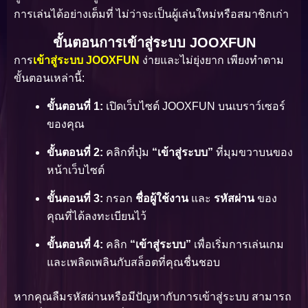
การเล่นได้อย่างเต็มที่ ไม่ว่าจะเป็นผู้เล่นใหม่หรือสมาชิกเก่า
ขั้นตอนการเข้าสู่ระบบ JOOXFUN
การ
เข้าสู่ระบบ JOOXFUN
ง่ายและไม่ยุ่งยาก เพียงทำตาม
ขั้นตอนเหล่านี้:
ขั้นตอนที่ 1:
เปิดเว็บไซต์ JOOXFUN บนเบราว์เซอร์
ของคุณ
ขั้นตอนที่ 2:
คลิกที่ปุ่ม
“เข้าสู่ระบบ”
ที่มุมขวาบนของ
หน้าเว็บไซต์
ขั้นตอนที่ 3:
กรอก
ชื่อผู้ใช้งาน
และ
รหัสผ่าน
ของ
คุณที่ได้ลงทะเบียนไว้
ขั้นตอนที่ 4:
คลิก
“เข้าสู่ระบบ”
เพื่อเริ่มการเล่นเกม
และเพลิดเพลินกับสล็อตที่คุณชื่นชอบ
หากคุณลืมรหัสผ่านหรือมีปัญหากับการเข้าสู่ระบบ สามารถ