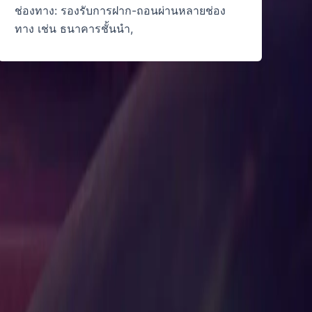
ช่องทาง: รองรับการฝาก-ถอนผ่านหลายช่อง
ทาง เช่น ธนาคารชั้นนำ,