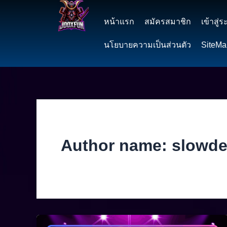
Skip
to
หน้าแรก
สมัครสมาชิก
เข้าสู่
content
นโยบายความเป็นส่วนตัว
SiteM
Author name: slowd