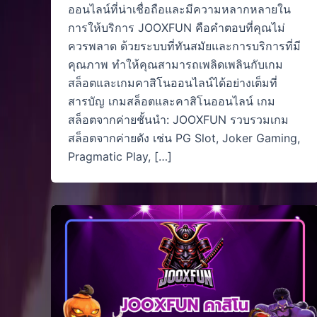
ออนไลน์ที่น่าเชื่อถือและมีความหลากหลายใน
การให้บริการ JOOXFUN คือคำตอบที่คุณไม่
ควรพลาด ด้วยระบบที่ทันสมัยและการบริการที่มี
คุณภาพ ทำให้คุณสามารถเพลิดเพลินกับเกม
สล็อตและเกมคาสิโนออนไลน์ได้อย่างเต็มที่
สารบัญ เกมสล็อตและคาสิโนออนไลน์ เกม
สล็อตจากค่ายชั้นนำ: JOOXFUN รวบรวมเกม
สล็อตจากค่ายดัง เช่น PG Slot, Joker Gaming,
Pragmatic Play, […]