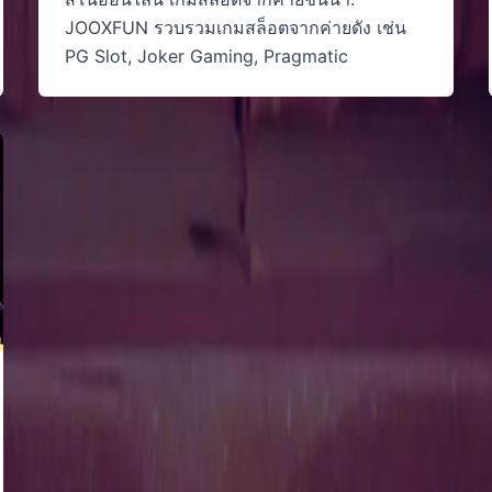
JOOXFUN รวบรวมเกมสล็อตจากค่ายดัง เช่น
PG Slot, Joker Gaming, Pragmatic