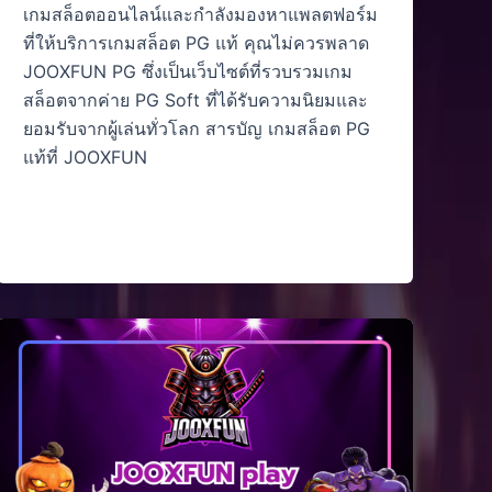
เกมสล็อตออนไลน์และกำลังมองหาแพลตฟอร์ม
ที่ให้บริการเกมสล็อต PG แท้ คุณไม่ควรพลาด
JOOXFUN PG ซึ่งเป็นเว็บไซต์ที่รวบรวมเกม
สล็อตจากค่าย PG Soft ที่ได้รับความนิยมและ
ยอมรับจากผู้เล่นทั่วโลก สารบัญ เกมสล็อต PG
แท้ที่ JOOXFUN