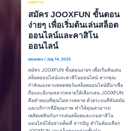
บทความ
สมัคร JOOXFUN ขั้นตอน
ง่ายๆ เพื่อเริ่มต้นเล่นสล็อต
ออนไลน์และคาสิโน
ออนไลน์
slowdev
/
July 14, 2025
สมัคร JOOXFUN ขั้นตอนง่ายๆ เพื่อเริ่มต้นเล่น
สล็อตออนไลน์และคาสิโนออนไลน์ หากคุณ
กำลังมองหาแพลตฟอร์มสล็อตออนไลน์ที่น่าเชื่อ
ถือและมีเกมหลากหลายให้เลือกเล่น JOOXFUN
คือคำตอบที่คุณไม่ควรพลาด ด้วยระบบที่ทันสมัย
และบริการที่มีคุณภาพ ทำให้คุณสามารถ
เพลิดเพลินกับการเล่นสล็อตและเกมคาสิโน
ออนไลน์ได้อย่างเต็มที่ สารบัญ ทำไมต้องเลือก
JOOXFUN เกมสล็อตจากค่ายชั้นนำ: