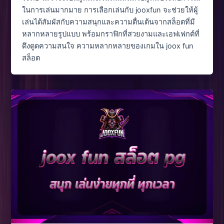
ในการเล่นมากมาย การเลือกเล่นกับ jooxfun จะช่วยให้ผู้
เล่นได้สัมผัสกับความสนุกและความตื่นเต้นจากสล็อตที่มี
หลากหลายรูปแบบ พร้อมกราฟิกที่สวยงามและเอฟเฟกต์ที่
ดึงดูดความสนใจ ความหลากหลายของเกมใน joox fun
สล็อต