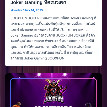
Joker Gaming ที่ครบวงจร
slowdev
/
July 14, 2025
JOOXFUN JOKER แหล่งรวมเกมสล็อต Joker Gaming ที่
ครบวงจร หากคุณเป็นแฟนพันธุ์แท้ของเกมสล็อตออนไลน์
และกำลังมองหาแพลตฟอร์มที่ให้บริการเกมจากค่าย
Joker Gaming อย่างครบครัน JOOXFUN JOKER คือคำ
ตอบที่คุณไม่ควรพลาด ด้วยระบบที่ทันสมัยและบริการที่มี
คุณภาพ ทำให้คุณสามารถเพลิดเพลินกับการเล่นสล็อต
และเกมคาสิโนออนไลน์ได้อย่างเต็มที่ สารบัญ เกมสล็อต
จากค่าย Joker Gaming JOOXFUN