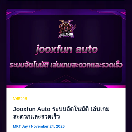
บทความ
Jooxfun Auto ระบบอัตโนมัติ เล่นเกม
สะดวกและรวดเร็ว
MKT Jay
/
November 24, 2025