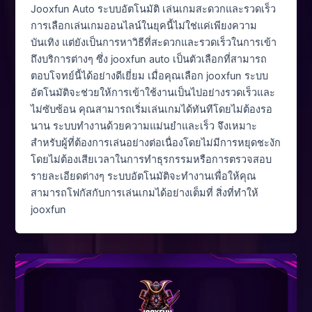
Jooxfun Auto ระบบอัตโนมัติ เล่นเกมสะดวกและรวดเร็ว
การเลือกเล่นเกมออนไลน์ในยุคนี้ไม่ใช่แค่เพียงความ
บันเทิง แต่ยังเป็นการหาวิธีที่สะดวกและรวดเร็วในการเข้า
ถึงบริการต่างๆ ซึ่ง jooxfun auto เป็นตัวเลือกที่สามารถ
ตอบโจทย์นี้ได้อย่างดีเยี่ยม เมื่อคุณเลือก jooxfun ระบบ
อัตโนมัติจะช่วยให้การเข้าใช้งานเป็นไปอย่างรวดเร็วและ
ไม่ซับซ้อน คุณสามารถเริ่มเล่นเกมได้ทันทีโดยไม่ต้องรอ
นาน ระบบทำงานด้วยความแม่นยำและเร็ว จึงเหมาะ
สำหรับผู้ที่ต้องการเล่นอย่างต่อเนื่องโดยไม่มีการหยุดชะงัก
โดยไม่ต้องเสียเวลาในการทำธุรกรรมหรือการตรวจสอบ
รายละเอียดต่างๆ ระบบอัตโนมัติจะทำงานเพื่อให้คุณ
สามารถโฟกัสกับการเล่นเกมได้อย่างเต็มที่ สิ่งที่ทำให้
jooxfun